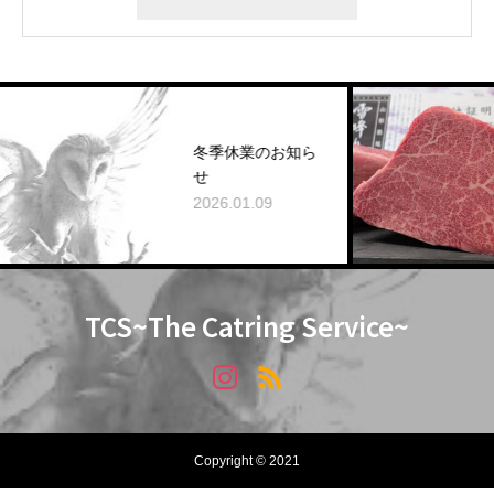
山
冬季休業のお知ら
牛
せ
ま
2026.01.09
20
TCS~The Catring Service~
Copyright © 2021