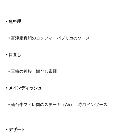
•
魚料理
• 富津産真蛸のコンフィ パプリカのソース
•
口直し
• 三輪の神杉 鯛だし素麺
•
メインディッシュ
• 仙台牛フィレ肉のステーキ（A5） 赤ワインソース
•
デザート