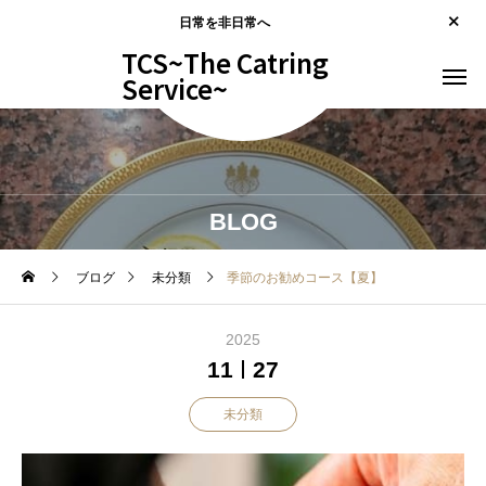
日常を非日常へ
TCS~The Catring
Service~
BLOG
ブログ
未分類
季節のお勧めコース【夏】
2025
11
27
未分類